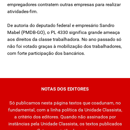
empregadores contratem outras empresas para realizar
atividades-fim.
De autoria do deputado federal e empresário Sandro
Mabel (PMDB-GO), o PL 4330 significa grande ameaça
aos direitos da classe trabalhadora. No ano passado só
não foi votado graças à mobilização dos trabalhadores,
com forte participação dos bancários.
NOTAS DOS EDITORES
Só publicamos nesta página textos que coadunam, no
fundamental, com a linha política da Unidade Classista,
a critério dos editores. Quando não assinados por
instâncias pela Unidade Classista, os textos publicados