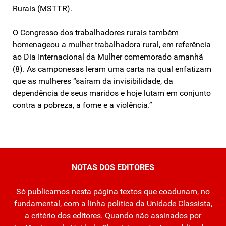
Rurais (MSTTR).
O Congresso dos trabalhadores rurais também
homenageou a mulher trabalhadora rural, em referência
ao Dia Internacional da Mulher comemorado amanhã
(8). As camponesas leram uma carta na qual enfatizam
que as mulheres “saíram da invisibilidade, da
dependência de seus maridos e hoje lutam em conjunto
contra a pobreza, a fome e a violência.”
NOTAS DOS EDITORES
Só publicamos nesta página textos que coadunam, no
fundamental, com a linha política da Unidade Classista,
a critério dos editores. Quando não assinados por