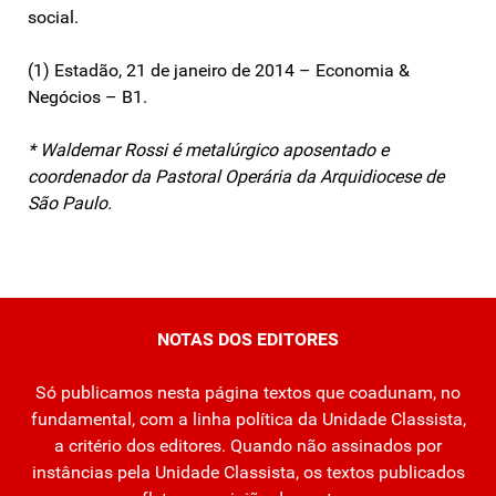
social.
(1) Estadão, 21 de janeiro de 2014 – Economia &
Negócios – B1.
* Waldemar Rossi é metalúrgico aposentado e
coordenador da Pastoral Operária da Arquidiocese de
São Paulo.
NOTAS DOS EDITORES
Só publicamos nesta página textos que coadunam, no
fundamental, com a linha política da Unidade Classista,
a critério dos editores. Quando não assinados por
instâncias pela Unidade Classista, os textos publicados