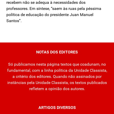
recebem não se adequa à necessidades dos
professores. Em síntese, “saem às ruas pela péssima
política de educação do presidente Juan Manuel
Santos”.
NOTAS DOS EDITORES
Só publicamos nesta página textos que coadunam, no
fundamental, com a linha política da Unidade Classista,
a critério dos editores. Quando não assinados por
instâncias pela Unidade Classista, os textos publicados
refletem a opinião dos autores.
ARTIGOS DIVERSOS