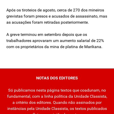
Após os tiroteios de agosto, cerca de 270 dos mineiros
grevistas foram presos e acusados de assassinato, mas
as acusações foram retiradas posteriormente.
A greve terminou em setembro depois que os
trabalhadores aprovaram um aumento salarial de 22%
com os proprietários da mina de platina de Marikana.
NOTAS DOS EDITORES
Só publicamos nesta página textos que coadunam, no
fundamental, com a linha política da Unidade Classista,
a critério dos editores. Quando não assinados por
instâncias pela Unidade Classista, os textos publicados