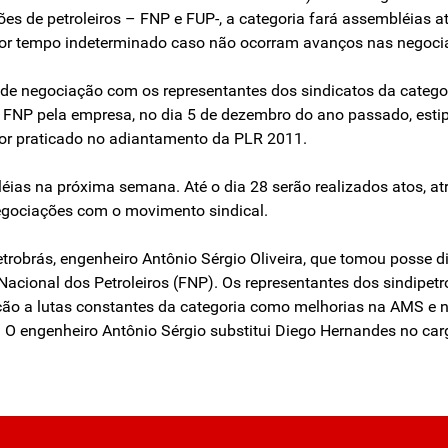
s de petroleiros – FNP e FUP-, a categoria fará assembléias até
 por tempo indeterminado caso não ocorram avanços nas negoci
 negociação com os representantes dos sindicatos da categori
FNP pela empresa, no dia 5 de dezembro do ano passado, esti
lor praticado no adiantamento da PLR 2011.
léias na próxima semana. Até o dia 28 serão realizados atos, a
egociações com o movimento sindical.
brás, engenheiro Antônio Sérgio Oliveira, que tomou posse dia 2
 Nacional dos Petroleiros (FNP). Os representantes dos sindip
ão a lutas constantes da categoria como melhorias na AMS e 
s. O engenheiro Antônio Sérgio substitui Diego Hernandes no car