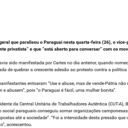
eral que paralisou o Paraguai nesta quarta-feira (26), o vice
te privatista” e que “está aberto para conversar” com os movi
á havia sido manifestada por Cartes no dia anterior, quando nom
da de quebrar a crescente adesão ao protesto contra a política 
ifestantes entoaram “Use e abuse, mas de vende-Pátria não me
 e abusem”, pois “o Paraguai é fácil, uma mulher bonita”.
idente da Central Unitária de Trabalhadores Autêntica (CUT-A), 
ento social paraguaio conseguiu somar organizações camponesas,
postas até a sociedade”. “Foi a intensidade desta pressão que 
o”, acrescentou.