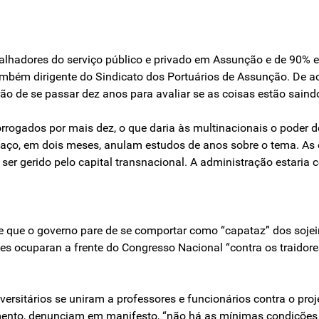
hadores do serviço público e privado em Assunção e de 90% em
, também dirigente do Sindicato dos Portuários de Assunção. De
erão de se passar dez anos para avaliar se as coisas estão sain
rorrogados por mais dez, o que daria às multinacionais o poder d
taço, em dois meses, anulam estudos de anos sobre o tema. As 
 ser gerido pelo capital transnacional. A administração estaria
e que o governo pare de se comportar como “capataz” dos sojei
es ocuparan a frente do Congresso Nacional “contra os traidore
rsitários se uniram a professores e funcionários contra o pro
omento, denunciam em manifesto, “não há as mínimas condições 