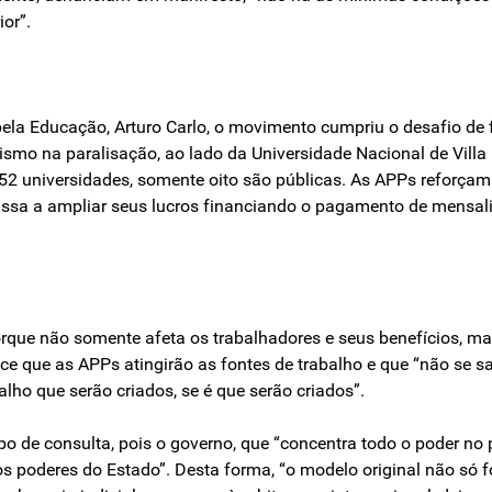
or”.
 pela Educação, Arturo Carlo, o movimento cumpriu o desafio de
smo na paralisação, ao lado da Universidade Nacional de Vill
52 universidades, somente oito são públicas. As APPs reforçam e
passa a ampliar seus lucros financiando o pagamento de mensal
porque não somente afeta os trabalhadores e seus benefícios, m
ce que as APPs atingirão as fontes de trabalho e que “não se s
alho que serão criados, se é que serão criados”.
 de consulta, pois o governo, que “concentra todo o poder no pr
s poderes do Estado”. Desta forma, “o modelo original não só f