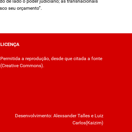
do de lado o poder judiciário; as transnacionais
isco seu orçamento”.
LICENÇA
Permitida a reprodução, desde que citada a fonte
(
Creative Commons
).
Desenvolvimento:
Alexsander Talles
e Luiz
Carlos(Kaizim)