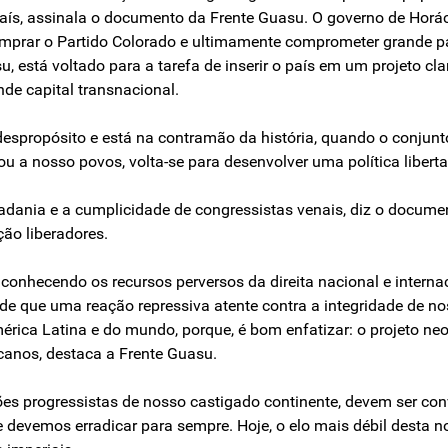
 país, assinala o documento da Frente Guasu. O governo de Horác
prar o Partido Colorado e ultimamente comprometer grande par
 está voltado para a tarefa de inserir o país em um projeto cla
de capital transnacional.
 despropósito e está na contramão da história, quando o conjun
ou a nosso povos, volta-se para desenvolver uma política libert
idadania e a cumplicidade de congressistas venais, diz o docum
ção liberadores.
, conhecendo os recursos perversos da direita nacional e intern
s de que uma reação repressiva atente contra a integridade de n
érica Latina e do mundo, porque, é bom enfatizar: o projeto neo
icanos, destaca a Frente Guasu.
ções progressistas de nosso castigado continente, devem ser c
devemos erradicar para sempre. Hoje, o elo mais débil desta no