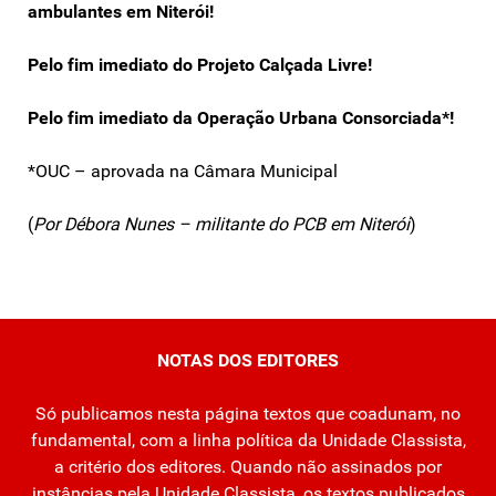
ambulantes em Niterói!
Pelo fim imediato do Projeto Calçada Livre!
Pelo fim imediato da Operação Urbana Consorciada*!
*OUC – aprovada na Câmara Municipal
(
Por Débora Nunes – militante do PCB em Niterói
)
NOTAS DOS EDITORES
Só publicamos nesta página textos que coadunam, no
fundamental, com a linha política da Unidade Classista,
a critério dos editores. Quando não assinados por
instâncias pela Unidade Classista, os textos publicados