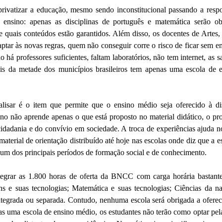
 privatizar a educação, mesmo sendo inconstitucional passando a resp
sino: apenas as disciplinas de português e matemática serão obr
quais conteúdos estão garantidos. Além disso, os docentes de Artes, 
daptar às novas regras, quem não conseguir corre o risco de ficar sem 
o há professores suficientes, faltam laboratórios, não tem internet, as 
 Mais da metade dos municípios brasileiros tem apenas uma escola de
alisar é o item que permite que o ensino médio seja oferecido à d
o não aprende apenas o que está proposto no material didático,
o pr
dadania e do convívio em sociedade. A troca de experiências ajuda n
material de orientação distribuído até hoje nas escolas onde diz que a 
um dos principais períodos de formação social e de conhecimento.
tegrar as 1.800 horas de oferta da BNCC com carga horária bastante 
s e suas tecnologias; Matemática e suas tecnologias; Ciências da na
ntegrada ou separada. Contudo, nenhuma escola será obrigada a oferece
s uma escola de ensino médio, os estudantes não terão como optar pela 