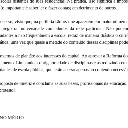
scolas distantes de suas residências.
Na prática, isso significa a imp
 (o importante é saber ler e fazer contas) em detrimento de outros.
ocesso, visto que, na periferia são os que aparecem em maior número 
prego ou universidade com alunos da rede particular. Não podem
tudantes a não
frequentarem
a escola, reduz de maneira drástica o curr
ática, uma vez que quase a metade do conteúdo dessas disciplinas poderá
overnos de plantão: aos interesses do capital. Ao aprovar a Reforma d
ento. Limitando a obrigatoriedade de disciplinas e as reduzindo em c
dantes de escola pública, que terão acesso apenas ao conteúdo necessári
roposta de diretriz e conclama as suas bases, profissionais da educação
rotesto!
INO MÉDIO