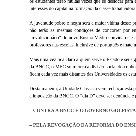
os estudantes terão muitas vezes que se deslocar para e
interesses do capital na formação da classe trabalhadora
A juventude pobre e negra será a maior vítima desse pr
não terão as mesmas condições de concorrer por em
“revolucionária” do novo Ensino Médio convida os es
professores nas escolas, inclusive de português e matem
Mais uma vez fica claro a quem serve o Estado e seus g
da BNCC, o MEC só reforça a divisão social do conhecim
ficam cada vez mais distantes das Universidades os estu
Desta maneira, a Unidade Classista vem rechaçar esta p
a imposição da BNCC. O “dia D” deve ser denúncia e p
– CONTRA A BNCC E O GOVERNO GOLPISTA
– PELA REVOGAÇÃO DA REFORMA DO ENS