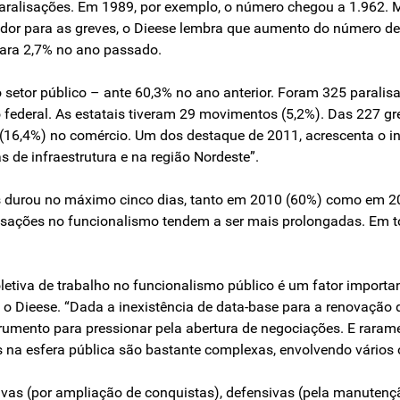
paralisações. Em 1989, por exemplo, o número chegou a 1.962. 
dor para as greves, o Dieese lembra que aumento do número de
para 2,7% no ano passado.
 setor público – ante 60,3% no ano anterior. Foram 325 parali
 federal. As estatais tiveram 29 movimentos (5,2%). Das 227 gr
1 (16,4%) no comércio. Um dos destaque de 2011, acrescenta o in
s de infraestrutura e na região Nordeste”.
es durou no máximo cinco dias, tanto em 2010 (60%) como em 2
lisações no funcionalismo tendem a ser mais prolongadas. Em 
tiva de trabalho no funcionalismo público é um fator important
sa o Dieese. “Dada a inexistência de data-base para a renovaçã
trumento para pressionar pela abertura de negociações. E raram
na esfera pública são bastante complexas, envolvendo vários ó
itivas (por ampliação de conquistas), defensivas (pela manutenç