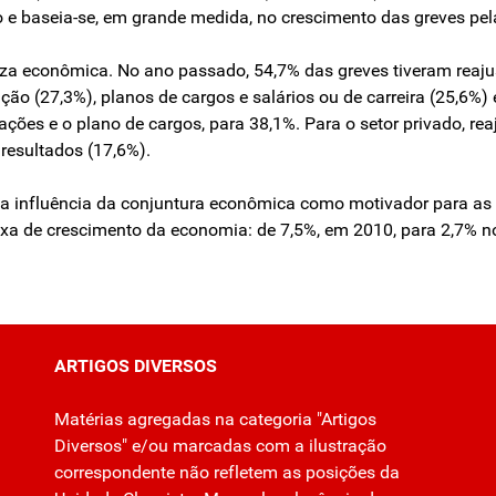
do e baseia-se, em grande medida, no crescimento das greves p
eza econômica. No ano passado, 54,7% das greves tiveram reaju
o (27,3%), planos de cargos e salários ou de carreira (25,6%) e
ações e o plano de cargos, para 38,1%. Para o setor privado, re
resultados (17,6%).
 a influência da conjuntura econômica como motivador para as
axa de crescimento da economia: de 7,5%, em 2010, para 2,7% 
ARTIGOS DIVERSOS
Matérias agregadas na categoria "Artigos
Diversos" e/ou marcadas com a ilustração
correspondente não refletem as posições da