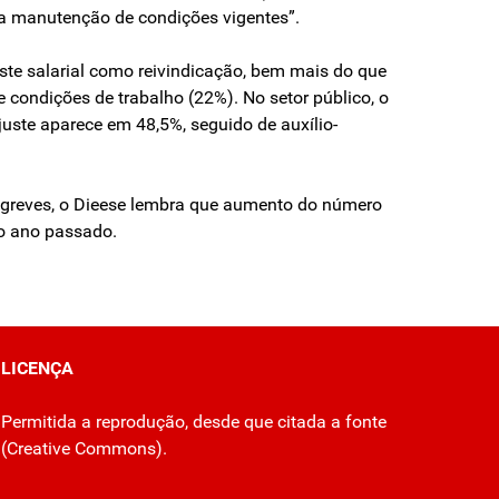
ela manutenção de condições vigentes”.
ste salarial como reivindicação, bem mais do que
 condições de trabalho (22%). No setor público, o
ajuste aparece em 48,5%, seguido de auxílio-
 greves, o Dieese lembra que aumento do número
no ano passado.
LICENÇA
Permitida a reprodução, desde que citada a fonte
(
Creative Commons
).