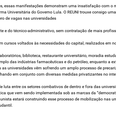
ores, essas manifestações demonstram uma insatisfação com o
rma Universitária do Governo Lula. O REUNI trouxe consigo u
ro de vagas nas universidades
te e do técnico-administrativo, sem contratação de mais profiss
em cursos voltados às necessidades do capital, realizados em n
boratórios, biblioteca, restaurante universitário, moradia estud
lo das indústrias farmacêuticas e do petróleo, enquanto a ext
 as universidades vêm sofrendo um amplo processo de precari
ndo em conjunto com diversas medidas privatizantes no interi
de luta entre os setores combativos de dentro e fora das univer
lítica que vem sendo implementada sob as marcas da “democrat
unista estará construindo esse processo de mobilização nas uni
dantil.