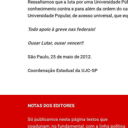
Ressaltamos que a luta por uma Universidade Públ
conhecimento contra e para além da ordem do capi
Universidade Popular, de acesso universal, que ex
Todo apoio à greve nas federais!
Ousar Lutar, ousar vencer!!
São Paulo, 25 de maio de 2012.
Coordenação Estadual da UJC-SP
NOTAS DOS EDITORES
Só publicamos nesta página textos que
coadunam, no fundamental, com a linha política