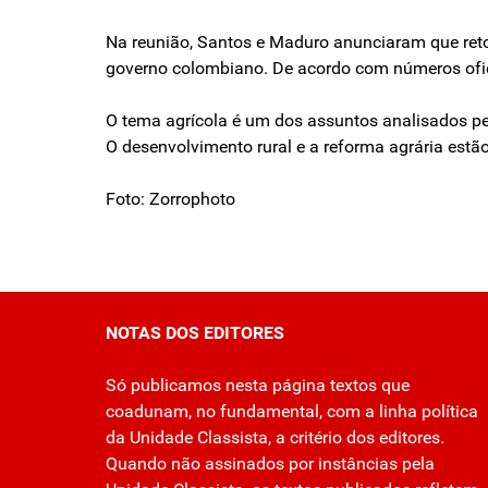
Na reunião, Santos e Maduro anunciaram que reto
governo colombiano. De acordo com números ofic
O tema agrícola é um dos assuntos analisados pe
O desenvolvimento rural e a reforma agrária estã
Foto: Zorrophoto
NOTAS DOS EDITORES
Só publicamos nesta página textos que
coadunam, no fundamental, com a linha política
da Unidade Classista, a critério dos editores.
Quando não assinados por instâncias pela