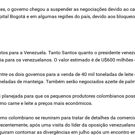
es, o governo chegou a suspender as negociações devido ao ca
ital Bogotá e em algumas regiões do país, devido aos bloqueio
tos para a Venezuela. Tanto Santos quanto o presidente venez
ia para os venezuelanos. O valor estimado é de U$600 milhões 
tre os dois governos para a venda de 40 mil toneladas de leite
 toneladas de manteiga. Também serão negociados azeite de palm
 planejada para que os pequenos produtores colombianos possa
omo carne e leite a preços mais econômicos.
no colombiano se reuniram para tratar de detalhes da comercia
e recentemente, após uma visita do líder da oposição venezuelan
uiram contornar as divergências em julho após um encontro ent