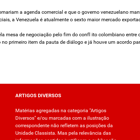
mariam a agenda comercial e que o governo venezuelano manter
iais, a Venezuela é atualmente o sexto maior mercado exporta
la mesa de negociação pelo fim do confl ito colombiano entre 
o no primeiro item da pauta de diálogo e já houve um acordo par
ARTIGOS DIVERSOS
Matérias agregadas na categoria "Artigos
Diversos" e/ou marcadas com a ilustração
correspondente não refletem as posições da
Unidade Classista. Mas pela relevância das