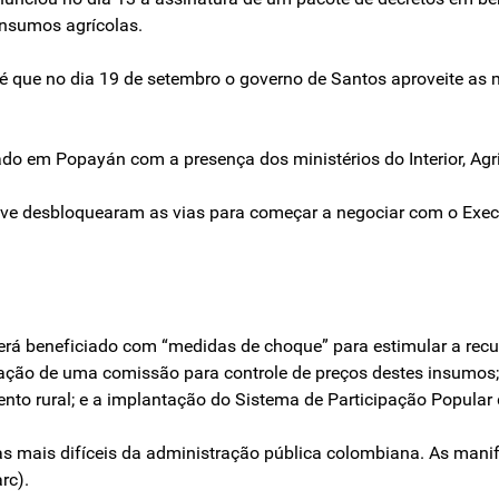
insumos agrícolas.
 é que no dia 19 de setembro o governo de Santos aproveite 
zado em Popayán com a presença dos ministérios do Interior, Agr
eve desbloquearam as vias para começar a negociar com o Execu
será beneficiado com “medidas de choque” para estimular a re
ação de uma comissão para controle de preços destes insumos; f
nto rural; e a implantação do Sistema de Participação Popular 
s mais difíceis da administração pública colombiana. As man
rc).