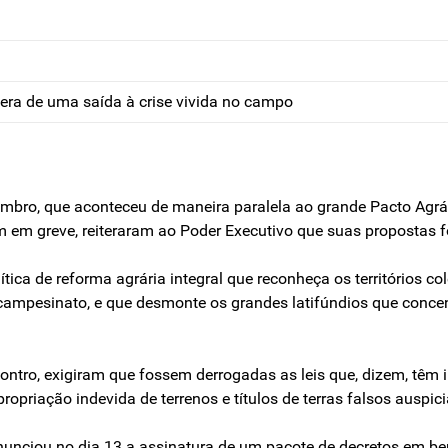
ra de uma saída à crise vivida no campo
tembro, que aconteceu de maneira paralela ao grande Pacto Agr
m em greve, reiteraram ao Poder Executivo que suas propostas f
ca de reforma agrária integral que reconheça os territórios co
o campesinato, e que desmonte os grandes latifúndios que concen
tro, exigiram que fossem derrogadas as leis que, dizem, têm i
opriação indevida de terrenos e títulos de terras falsos auspici
nciou no dia 13 a assinatura de um pacote de decretos em benef