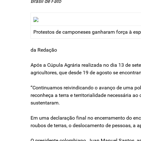
Brasil de Fato
Protestos de camponeses ganharam força à espe
da Redação
Após a Cúpula Agrária realizada no dia 13 de se
agricultores, que desde 19 de agosto se encontra
“Continuamos reivindicando o avanço de uma políti
reconheça a terra e territorialidade necessária a
sustentaram.
Em uma declaração final no encerramento do encon
roubos de terras, o deslocamento de pessoas, a apr
O presidente colombiano, Juan Manuel Santos, anu