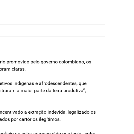
ário promovido pelo governo colombiano, os
oram claras.
letivos indígenas e afrodescendentes, que
traram a maior parte da terra produtiva”,
ncentivado a extração indevida, legalizado os
ados por cartórios ilegítimos.
ício do setor agropecuário que inclui, entre