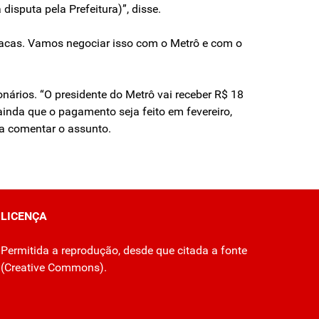
isputa pela Prefeitura)”, disse.
tracas. Vamos negociar isso com o Metrô e com o
onários. “O presidente do Metrô vai receber R$ 18
 ainda que o pagamento seja feito em fevereiro,
ra comentar o assunto.
LICENÇA
Permitida a reprodução, desde que citada a fonte
(
Creative Commons
).