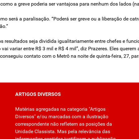
omo a greve poderia ser vantajosa para nenhum dos lados (na d
mo será a paralisação. “Poderá ser greve ou a liberação de ca
ão.”
s resultados seja dividida igualitariamente entre chefes e funci
ai variar entre R$ 3 mil e R$ 4 mil”, diz Prazeres. Eles querem
conseguiu contato com o Metrô na noite de quinta-feira, 27, pa
ARTIGOS DIVERSOS
Matérias agregadas na categoria "Artigos
Diversos" e/ou marcadas com a ilustração
correspondente não refletem as posições da
Unidade Classista. Mas pela relevância das
informações contidas justificam a publicação.