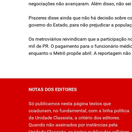
negociações não avançaram. Além disso, não sei c
Prazeres disse ainda que não há decisão sobre co
governo do Estado, para não prejudicar a populaç
Os metroviários reivindicam que a participação no
mil de PR. O pagamento para o funcionário médio v
enquanto o Metrô propõe abril. A reportagem não 
NOTAS DOS EDITORES
Só publicamos nesta página textos que
coadunam, no fundamental, com a linha política
da Unidade Classista, a critério dos editores.
Quando não assinados por instâncias pela
Unidade Classista, os textos publicados refletem