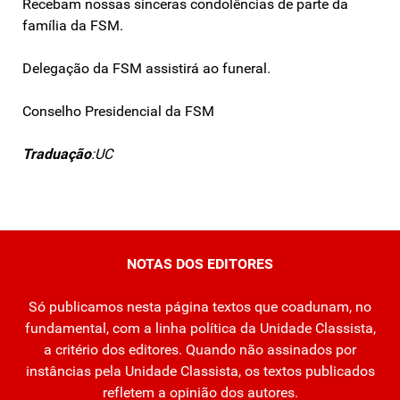
Recebam nossas sinceras condolências de parte da
família da FSM.
Delegação da FSM assistirá ao funeral.
Conselho Presidencial da FSM
Traduação
:UC
NOTAS DOS EDITORES
Só publicamos nesta página textos que coadunam, no
fundamental, com a linha política da Unidade Classista,
a critério dos editores. Quando não assinados por
instâncias pela Unidade Classista, os textos publicados
refletem a opinião dos autores.