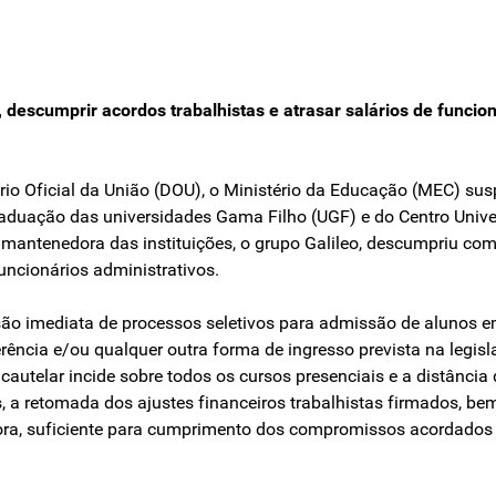
 descumprir acordos trabalhistas e atrasar salários de funcion
ário Oficial da União (DOU), o Ministério da Educação (MEC) su
raduação das universidades Gama Filho (UGF) e do Centro Univer
 a mantenedora das instituições, o grupo Galileo, descumpriu c
uncionários administrativos.
são imediata de processos seletivos para admissão de alunos e
rência e/ou qualquer outra forma de ingresso prevista na legi
autelar incide sobre todos os cursos presenciais e a distância 
 a retomada dos ajustes financeiros trabalhistas firmados, b
ora, suficiente para cumprimento dos compromissos acordados 