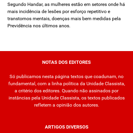
Segundo Handar, as mulheres estão em setores onde há
mais incidência de lesões por esforço repetitivo e
transtornos mentais, doenças mais bem medidas pela
Previdência nos últimos anos.
NOTAS DOS EDITORES
Só publicamos nesta página textos que coadunam, no
fundamental, com a linha política da Unidade Classista,
a critério dos editores. Quando não assinados por
instâncias pela Unidade Classista, os textos publicados
refletem a opinião dos autores.
ARTIGOS DIVERSOS