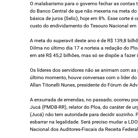
O malabarismo para o governo fechar as contas te
do Banco Central de que não mexeria na meta do 
básica de juros (Selic), hoje em 8%. Esse corte é
custo do endividamento do Tesouro Nacional em 
A meta do superavit deste ano é de R$ 139,8 bilh
Dilma no último dia 17 e norteia a redação do Plo
em até R$ 45,2 bilhões, mas só se dispõe a fazer i
Os líderes dos servidores não se animam com as 
último momento, houve conversas com o líder do 
Allan Titonelli Nunes, presidente do Fórum de Adv
A enxurrada de emendas, no passado, ocorreu porq
Jucá (PMDB-RR), relator do Ploa, do caráter de urg
(Jucá) não tem autoridade para decidir sozinho. P
esbarrar na legalidade. Será preciso mudar a LDO.
Nacional dos Auditores-Fiscais da Receita Federal