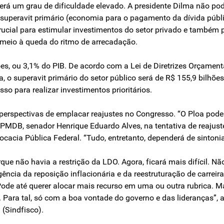
rá um grau de dificuldade elevado. A presidente Dilma não pode
superavit primário (economia para o pagamento da dívida públi
 crucial para estimular investimentos do setor privado e também 
meio à queda do ritmo de arrecadação.
ões, ou 3,1% do PIB. De acordo com a Lei de Diretrizes Orçamen
a, o superavit primário do setor público será de R$ 155,9 bilhõ
sso para realizar investimentos prioritários.
perspectivas de emplacar reajustes no Congresso. “O Ploa pode 
PMDB, senador Henrique Eduardo Alves, na tentativa de reajust
ocacia Pública Federal. “Tudo, entretanto, dependerá de sintonia
ue não havia a restrição da LDO. Agora, ficará mais difícil. N
ência da reposição inflacionária e da reestruturação de carreira
ode até querer alocar mais recurso em uma ou outra rubrica. Mas
 Para tal, só com a boa vontade do governo e das lideranças”, 
 (Sindfisco).