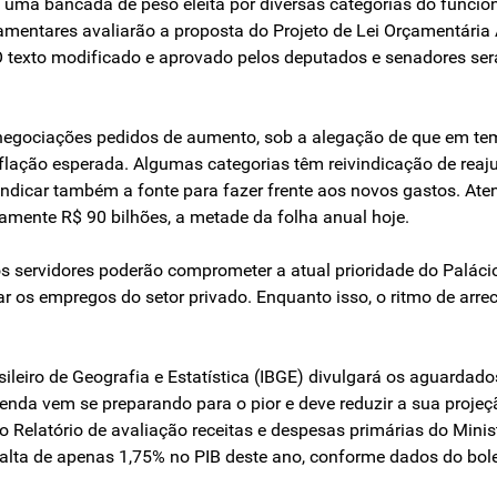
uma bancada de peso eleita por diversas categorias do funcion
lamentares avaliarão a proposta do Projeto de Lei Orçamentária
 O texto modificado e aprovado pelos deputados e senadores s
negociações pedidos de aumento, sob a alegação de que em tem
flação esperada. Algumas categorias têm reivindicação de reaju
indicar também a fonte para fazer frente aos novos gastos. Ate
mente R$ 90 bilhões, a metade da folha anual hoje.
servidores poderão comprometer a atual prioridade do Palácio
r os empregos do setor privado. Enquanto isso, o ritmo de arre
sileiro de Geografia e Estatística (IBGE) divulgará os aguarda
enda vem se preparando para o pior e deve reduzir a sua projeçã
eiro Relatório de avaliação receitas e despesas primárias do Mi
lta de apenas 1,75% no PIB deste ano, conforme dados do bole