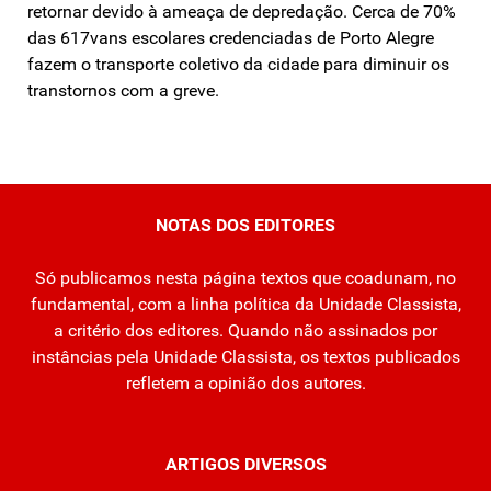
retornar devido à ameaça de depredação. Cerca de 70%
das 617vans escolares credenciadas de Porto Alegre
fazem o transporte coletivo da cidade para diminuir os
transtornos com a greve.
NOTAS DOS EDITORES
Só publicamos nesta página textos que coadunam, no
fundamental, com a linha política da Unidade Classista,
a critério dos editores. Quando não assinados por
instâncias pela Unidade Classista, os textos publicados
refletem a opinião dos autores.
ARTIGOS DIVERSOS