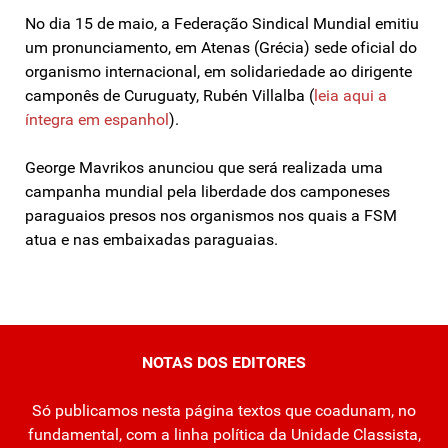
No dia 15 de maio, a Federação Sindical Mundial emitiu
um pronunciamento, em Atenas (Grécia) sede oficial do
organismo internacional, em solidariedade ao dirigente
camponês de Curuguaty, Rubén Villalba (
leia aqui a
íntegra em espanhol
).
George Mavrikos anunciou que será realizada uma
campanha mundial pela liberdade dos camponeses
paraguaios presos nos organismos nos quais a FSM
atua e nas embaixadas paraguaias.
NOTAS DOS EDITORES
Só publicamos nesta página textos que coadunam, no
fundamental, com a linha política da Unidade Classista,