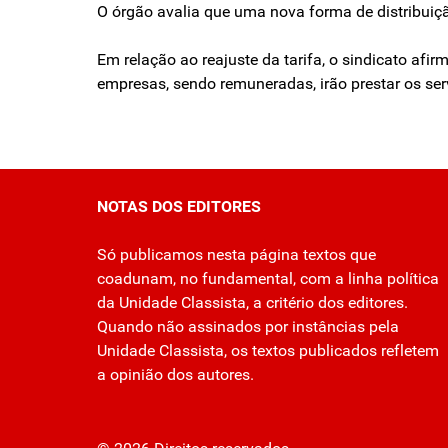
O órgão avalia que uma nova forma de distribuiçã
Em relação ao reajuste da tarifa, o sindicato afi
empresas, sendo remuneradas, irão prestar os se
NOTAS DOS EDITORES
Só publicamos nesta página textos que
coadunam, no fundamental, com a linha política
da Unidade Classista, a critério dos editores.
Quando não assinados por instâncias pela
Unidade Classista, os textos publicados refletem
a opinião dos autores.