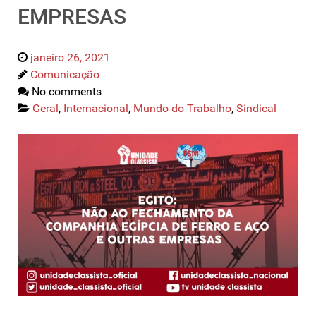
EMPRESAS
janeiro 26, 2021
Comunicação
No comments
Geral
,
Internacional
,
Mundo do Trabalho
,
Sindical