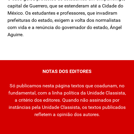
capital de Guerrero, que se estenderam até a Cidade do
México. Os estudantes e professores, que invadiram
prefeituras do estado, exigem a volta dos normalistas
com vida e a renúncia do governador do estado, Ángel
Aguirre.
NOTAS DOS EDITORES
Só publicamos nesta página textos que coadunam, no
fundamental, com a linha política da Unidade Classista,
a critério dos editores. Quando não assinados por
instâncias pela Unidade Classista, os textos publicados
refletem a opinião dos autores.