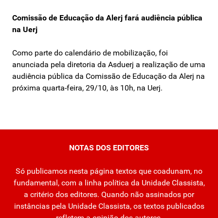
Comissão de Educação da Alerj fará audiência pública
na Uerj
Como parte do calendário de mobilização, foi
anunciada pela diretoria da Asduerj a realização de uma
audiência pública da Comissão de Educação da Alerj na
próxima quarta-feira, 29/10, às 10h, na Uerj.
NOTAS DOS EDITORES
Só publicamos nesta página textos que coadunam, no
fundamental, com a linha política da Unidade Classista,
a critério dos editores. Quando não assinados por
instâncias pela Unidade Classista, os textos publicados
refletem a opinião dos autores.