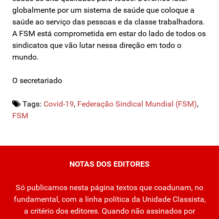
globalmente por um sistema de saúde que coloque a
saúde ao serviço das pessoas e da classe trabalhadora.
A FSM está comprometida em estar do lado de todos os
sindicatos que vão lutar nessa direção em todo o
mundo.
O secretariado
Tags:
Covid-19
,
Federação Sindical Mundial (FSM)
,
FSM
NOTAS DOS EDITORES
Só publicamos nesta página textos que coadunam, no
fundamental, com a linha política da Unidade Classista,
a critério dos editores. Quando não assinados por