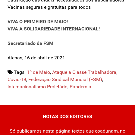
Vacinas seguras e gratuitas para todos
VIVA O PRIMEIRO DE MAIO!
VIVA A SOLIDARIEDADE INTERNACIONAL!
Secretariado da FSM
Atenas, 16 de abril de 2021
Tags:
1º de Maio
,
Ataque a Classe Trabalhadora
,
Covid-19
,
Federação Sindical Mundial (FSM)
,
Internacionalismo Proletário
,
Pandemia
NOTAS DOS EDITORES
Só publicamos nesta página textos que coadunam, no