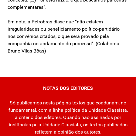
complementares”.
Em nota, a Petrobras disse que “não existem
irregularidades ou beneficiamento político-partidário
nos convênios citados, o que será provado pela
companhia no andamento do processo”. (Colaborou
Bruno Vilas Bôas)
NOTAS DOS EDITORES
Só publicamos nesta página textos que coadunam, no
fundamental, com a linha política da Unidade Classista,
a critério dos editores. Quando não assinados por
instâncias pela Unidade Classista, os textos publicados
refletem a opinião dos autores.