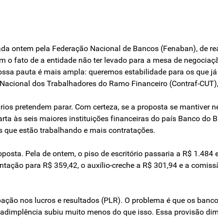
a ontem pela Federação Nacional de Bancos (Fenaban), de reaju
m o fato de a entidade não ter levado para a mesa de negociaç
ssa pauta é mais ampla: queremos estabilidade para os que já
 Nacional dos Trabalhadores do Ramo Financeiro (Contraf-CUT), 
ios pretendem parar. Com certeza, se a proposta se mantiver n
a às seis maiores instituições financeiras do país Banco do Br
s que estão trabalhando e mais contratações.
ta. Pela de ontem, o piso de escritório passaria a R$ 1.484 e o
mentação para R$ 359,42, o auxílio-creche a R$ 301,94 e a comiss
ipação nos lucros e resultados (PLR). O problema é que os ban
adimplência subiu muito menos do que isso. Essa provisão dimi