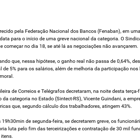
ferecido pela Federação Nacional dos Bancos (Fenaban), em uma 
ta para o início de uma greve nacional da categoria. O Sindic
eve começar no dia 18, se até lá as negociações não avançarem.
legando que, nessa hipótese, o ganho real não passa de 0,64%, d
de 5% para os salários, além de melhoria da participação nos l
 moral.
leira de Correios e Telégrafos decretaram, na noite desta terça-
to da categoria no Estado (Sintect-RS), Vicente Guindani, a emp
ricas que, segundo cálculo dos trabalhadores, atingem 43%.
 19h30min de segunda-feira, se decretarem greve, os funcionár
goria luta pelo fim das terceirizações e contratação de 30 mil fu
itens.