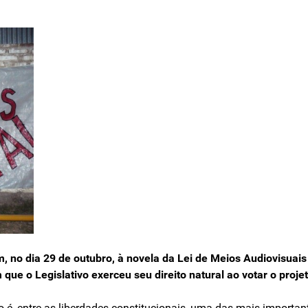
, no dia 29 de outubro, à novela da Lei de Meios Audiovisuais 
ue o Legislativo exerceu seu direito natural ao votar o proje
 é, entre as liberdades constitucionais, uma das mais importan