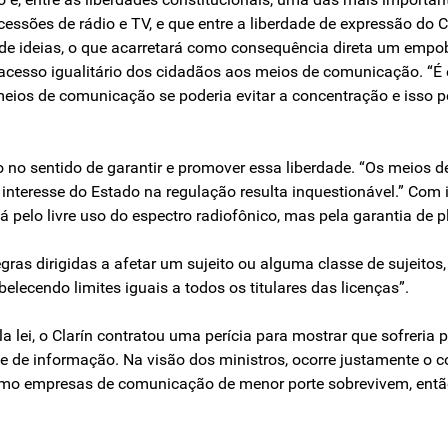
ncessões de rádio e TV, e que entre a liberdade de expressão do 
o de ideias, o que acarretará como consequência direta um emp
acesso igualitário dos cidadãos aos meios de comunicação. “É 
meios de comunicação se poderia evitar a concentração e isso p
ivo no sentido de garantir e promover essa liberdade. “Os meios
nteresse do Estado na regulação resulta inquestionável.” Com is
á pelo livre uso do espectro radiofônico, mas pela garantia de p
gras dirigidas a afetar um sujeito ou alguma classe de sujeitos,
elecendo limites iguais a todos os titulares das licenças”.
 lei, o Clarín contratou uma perícia para mostrar que sofreria
e de informação. Na visão dos ministros, ocorre justamente o c
o empresas de comunicação de menor porte sobrevivem, então, 