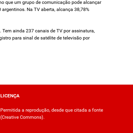
áximo que um grupo de comunicação pode alcançar
 argentinos. Na TV aberta, alcança 38,78%
5. Tem ainda 237 canais de TV por assinatura,
ro para sinal de satélite de televisão por
LICENÇA
Permitida a reprodução, desde que citada a fonte
(
Creative Commons
).