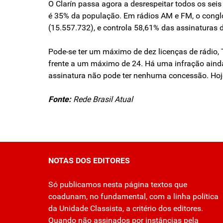
O Clarín passa agora a desrespeitar todos os se
é 35% da população. Em rádios AM e FM, o congl
(15.557.732), e controla 58,61% das assinaturas
Pode-se ter um máximo de dez licenças de rádio, 
frente a um máximo de 24. Há uma infração ainda 
assinatura não pode ter nenhuma concessão. Hoje
Fonte:
Rede Brasil Atual
NOTAS DOS EDITORES
Só publicamos nesta página textos que
coadunam, no fundamental, com a linha política
da Unidade Classista, a critério dos editores.
Quando não assinados por instâncias pela