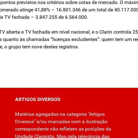
is pontos previstos nos critérios sobre cotas de mercado. O m
omerado atinge 41,88% – 16.801.346 de um total de 40.117.000
 de TV fechada – 3.847.255 de 6.564.000.
TV aberta e TV fechada em nível nacional, e o Clarín controla 2
quanto às chamadas “licenças excludentes”: quem tem um regist
, o grupo tem nove destes registros.
ARTIGOS DIVERSOS
Matérias agregadas na categoria "Artigos
Diversos" e/ou marcadas com a ilustração
correspondente não refletem as posições da
Unidade Classista. Mas pela relevância das