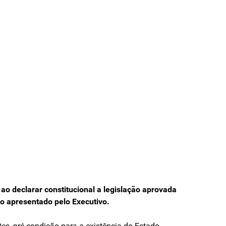
ao declarar constitucional a legislação aprovada
to apresentado pelo Executivo.
tes, pré-condição para a existência do Estado