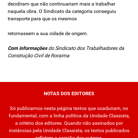
decidiram que não continuariam mais a trabalhar
naquela obra. O Sindicato da categoria conseguiu
transporte para que os mesmos
retornassem a sua cidade de origem.
Com informações
do Sindicato dos Trabalhadores da
Construção Civil de Roraima
NOTAS DOS EDITORES
Só publicamos nesta página textos que coadunam, no
fundamental, com a linha política da Unidade Classista,
a critério dos editores. Quando não assinados por
instâncias pela Unidade Classista, os textos publicados
refletem a opinião dos autores.