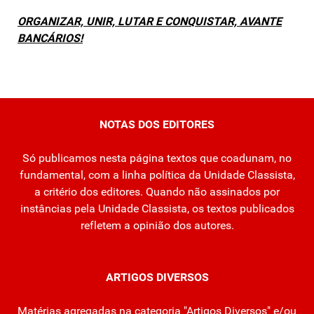
ORGANIZAR, UNIR, LUTAR E CONQUISTAR, AVANTE
BANCÁRIOS!
NOTAS DOS EDITORES
Só publicamos nesta página textos que coadunam, no
fundamental, com a linha política da Unidade Classista,
a critério dos editores. Quando não assinados por
instâncias pela Unidade Classista, os textos publicados
refletem a opinião dos autores.
ARTIGOS DIVERSOS
Matérias agregadas na categoria "Artigos Diversos" e/ou