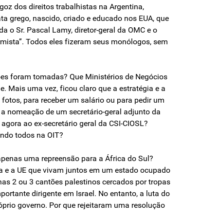
goz dos direitos trabalhistas na Argentina,
ata grego, nascido, criado e educado nos EUA, que
da o Sr. Pascal Lamy, diretor-geral da OMC e o
ormista”. Todos eles fizeram seus monólogos, sem
sões foram tomadas? Que Ministérios de Negócios
. Mais uma vez, ficou claro que a estratégia e a
 fotos, para receber um salário ou para pedir um
o a nomeação de um secretário-geral adjunto da
agora ao ex-secretário geral da CSI-CIOSL?
bendo todos na OIT?
 apenas uma repreensão para a África do Sul?
ama e a UE que vivam juntos em um estado ocupado
nas 2 ou 3 cantões palestinos cercados por tropas
portante dirigente em Israel. No entanto, a luta do
róprio governo. Por que rejeitaram uma resolução