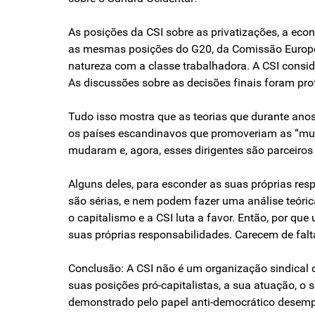
As posições da CSI sobre as privatizações, a eco
as mesmas posições do G20, da Comissão Européi
natureza com a classe trabalhadora. A CSI conside
As discussões sobre as decisões finais foram pr
Tudo isso mostra que as teorias que durante anos
os países escandinavos que promoveriam as “mud
mudaram e, agora, esses dirigentes são parceiros 
Alguns deles, para esconder as suas próprias r
são sérias, e nem podem fazer uma análise teóri
o capitalismo e a CSI luta a favor. Então, por q
suas próprias responsabilidades. Carecem de falta
Conclusão: A CSI não é um organização sindical o
suas posições pró-capitalistas, a sua atuação, o
demonstrado pelo papel anti-democrático desemp