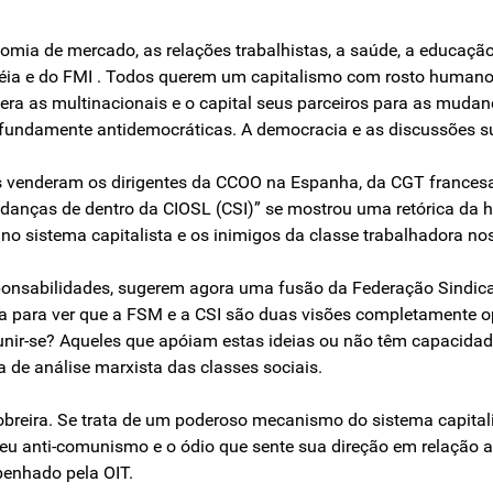
nomia de mercado, as relações trabalhistas, a saúde, a educaçã
a e do FMI . Todos querem um capitalismo com rosto humano, m
ra as multinacionais e o capital seus parceiros para as mudanças
ofundamente antidemocráticas. A democracia e as discussões s
 venderam os dirigentes da CCOO na Espanha, da CGT francesa, 
anças de dentro da CIOSL (CSI)” se mostrou uma retórica da h
no sistema capitalista e os inimigos da classe trabalhadora nos
esponsabilidades, sugerem agora uma fusão da Federação Sindi
ca para ver que a FSM e a CSI são duas visões completamente 
ue unir-se? Aqueles que apóiam estas ideias ou não têm capaci
 de análise marxista das classes sociais.
breira. Se trata de um poderoso mecanismo do sistema capitali
 seu anti-comunismo e o ódio que sente sua direção em relação a
enhado pela OIT.