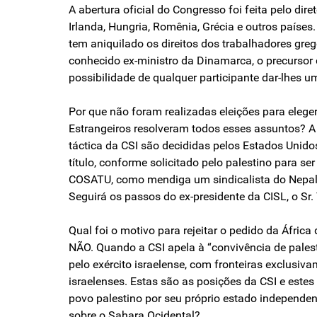
A abertura oficial do Congresso foi feita pelo dir
Irlanda, Hungria, Romênia, Grécia e outros países
tem aniquilado os direitos dos trabalhadores greg
conhecido ex-ministro da Dinamarca, o precursor
possibilidade de qualquer participante dar-lhes 
Por que não foram realizadas eleições para eleg
Estrangeiros resolveram todos esses assuntos? A 
táctica da CSI são decididas pelos Estados Unidos
título, conforme solicitado pelo palestino para 
COSATU, como mendiga um sindicalista do Nepal u
Seguirá os passos do ex-presidente da CISL, o Sr.
Qual foi o motivo para rejeitar o pedido da Áfri
NÃO. Quando a CSI apela à “convivência de pales
pelo exército israelense, com fronteiras exclusi
israelenses. Estas são as posições da CSI e estes 
povo palestino por seu próprio estado independen
sobre o Sahara Ocidental?