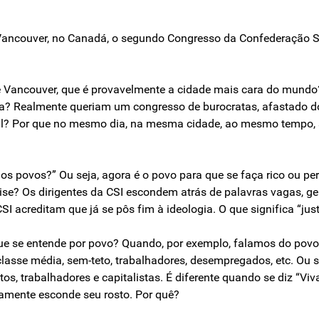
Vancouver, no Canadá, o segundo Congresso da Confederação Sin
 de Vancouver, que é provavelmente a cidade mais cara do mun
sta? Realmente queriam um congresso de burocratas, afastado 
al? Por que no mesmo dia, na mesma cidade, ao mesmo tempo, se
a os povos?” Ou seja, agora é o povo para que se faça rico ou
ise? Os dirigentes da CSI escondem atrás de palavras vagas, g
CSI acreditam que já se pôs fim à ideologia. O que significa “ju
o que se entende por povo? Quando, por exemplo, falamos do pov
 classe média, sem-teto, trabalhadores, desempregados, etc. Ou s
os, trabalhadores e capitalistas. É diferente quando se diz “Viv
vamente esconde seu rosto. Por quê?