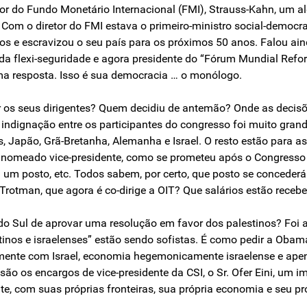
etor do Fundo Monetário Internacional (FMI), Strauss-Kahn, um al
. Com o diretor do FMI estava o primeiro-ministro social-democr
os e escravizou o seu país para os próximos 50 anos. Falou ain
 da flexi-seguridade e agora presidente do “Fórum Mundial Ref
uma resposta. Isso é sua democracia … o monólogo.
er os seus dirigentes? Quem decidiu de antemão? Onde as deci
indignação entre os participantes do congresso foi muito grande
, Japão, Grã-Bretanha, Alemanha e Israel. O resto estão para as
ser nomeado vice-presidente, como se prometeu após o Congress
m posto, etc. Todos sabem, por certo, que posto se concederá 
 Trotman, que agora é co-dirige a OIT? Que salários estão rece
ca do Sul de aprovar uma resolução em favor dos palestinos? Foi
tinos e israelenses” estão sendo sofistas. É como pedir a Ob
vamente com Israel, economia hegemonicamente israelense e ape
são os encargos de vice-presidente da CSI, o Sr. Ofer Eini, um im
te, com suas próprias fronteiras, sua própria economia e seu p