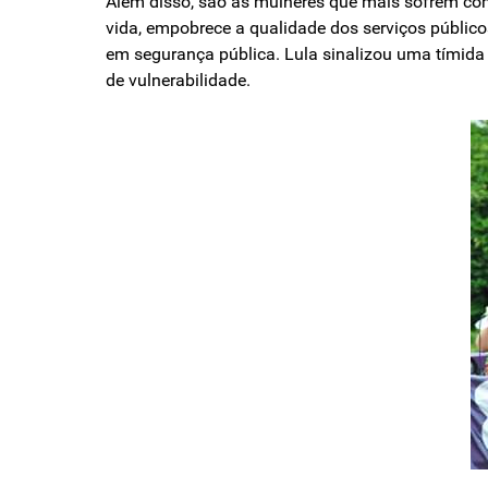
Além disso, são as mulheres que mais so­frem com
vida, empobrece a qualida­de dos serviços público
em seguran­ça pública. Lula sinalizou uma tímida
de vulnerabilidade.