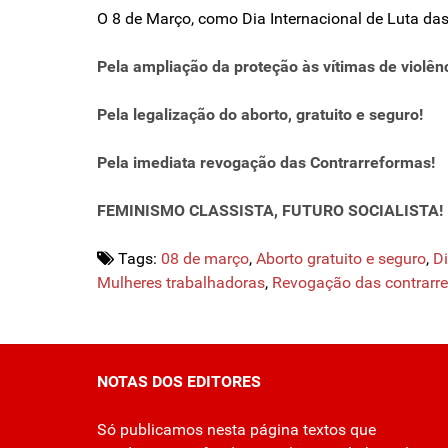
O 8 de Março, como Dia Internacional de Luta das
Pela ampliação da proteção às vítimas de violên
Pela legalização do aborto, gratuito e seguro!
Pela imediata revogação das Contrarreformas!
FEMINISMO CLASSISTA, FUTURO SOCIALISTA!
Tags:
08 de março
,
Aborto gratuito e seguro
,
D
Mulheres trabalhadoras
,
Revogação das contrarr
NOTAS DOS EDITORES
Só publicamos nesta página textos que