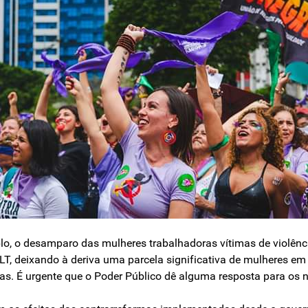
o, o desamparo das mulheres trabalhado­ras vítimas de violên
T, deixando à deriva uma parcela significativa de mulheres em
cas. É urgente que o Po­der Público dê alguma resposta para os