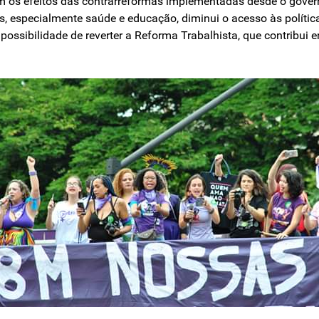
 os efeitos das contrarreformas imple­mentadas desde o govern
s, especialmente saúde e educação, diminui o acesso às política
 possibilidade de reverter a Reforma Trabalhista, que contrib