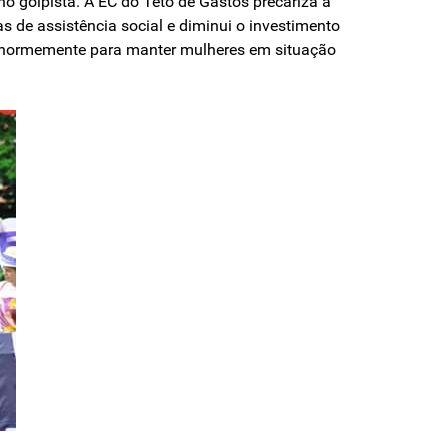
o golpista. A EC do Teto de Gastos precariza a
s de assis­tência social e diminui o investimento
ui enormemente para manter mulheres em situação