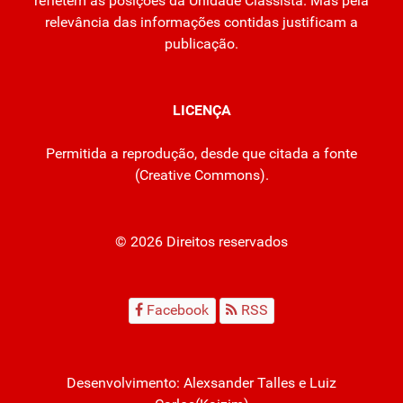
refletem as posições da Unidade Classista. Mas pela
relevância das informações contidas justificam a
publicação.
LICENÇA
Permitida a reprodução, desde que citada a fonte
(
Creative Commons
).
© 2026 Direitos reservados
Facebook
RSS
Desenvolvimento:
Alexsander Talles
e Luiz