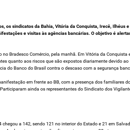
 os sindicatos da Bahia, Vitória da Conquista, Irecê, Ilhéus 
ifestações e visitas às agências bancárias. O objetivo é alert
o no Bradesco Comércio, pela manhã. Em Vitória da Conquista e
entes quanto aos riscos que são expostos diariamente devido ao
ncia do Banco do Brasil contra o descaso com a segurança banc
nifestação em frente ao BB, com a presença dos familiares do 
o. Participaram ainda os representantes do Sindicato dos Vigilan
chegou a 142, sendo 121 no interior do Estado e 21 em Salvado