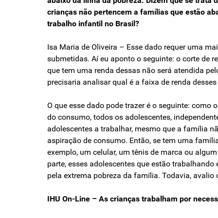
abaixo da linha da pobreza. Dizem que se trata 
crianças não pertencem a famílias que estão ab
trabalho infantil no Brasil?
Isa Maria de Oliveira – Esse dado requer uma maio
submetidas. Aí eu aponto o seguinte: o corte de 
que tem uma renda dessas não será atendida pelo
precisaria analisar qual é a faixa de renda desses
O que esse dado pode trazer é o seguinte: como 
do consumo, todos os adolescentes, independente 
adolescentes a trabalhar, mesmo que a família não
aspiração de consumo. Então, se tem uma família
exemplo, um celular, um tênis de marca ou algum 
parte, esses adolescentes que estão trabalhando
pela extrema pobreza da família. Todavia, avalio
IHU On-Line – As crianças trabalham por neces