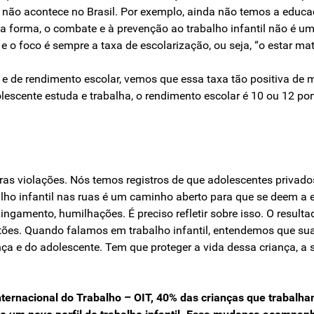
o não acontece no Brasil. Por exemplo, ainda não temos a educaç
forma, o combate e à prevenção ao trabalho infantil não é uma 
e o foco é sempre a taxa de escolarização, ou seja, “o estar mat
 de rendimento escolar, vemos que essa taxa tão positiva de m
scente estuda e trabalha, o rendimento escolar é 10 ou 12 po
utras violações. Nós temos registros de que adolescentes priva
alho infantil nas ruas é um caminho aberto para que se deem a 
ngamento, humilhações. É preciso refletir sobre isso. O result
ões. Quando falamos em trabalho infantil, entendemos que sua
nça e do adolescente. Tem que proteger a vida dessa criança, a s
ernacional do Trabalho – OIT, 40% das crianças que trabalha