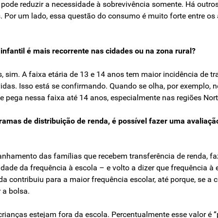
o pode reduzir a necessidade à sobrevivência somente. Há outro
s. Por um lado, essa questão do consumo é muito forte entre o
 infantil é mais recorrente nas cidades ou na zona rural?
s, sim. A faixa etária de 13 e 14 anos tem maior incidência de tra
das. Isso está se confirmando. Quando se olha, por exemplo, ne
e pega nessa faixa até 14 anos, especialmente nas regiões Norte,
ramas de distribuição de renda, é possível fazer uma avaliaçã
anhamento das famílias que recebem transferência de renda, 
idade da frequência à escola – e volto a dizer que frequência à
contribuiu para a maior frequência escolar, até porque, se a cr
 a bolsa.
rianças estejam fora da escola. Percentualmente esse valor é “