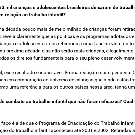
mil crianças e adolescentes brasileiros deixaram de trabalha
m relação ao trabalho infantil?
a década pouco mais de meio milhão de crianças foram retirada
so revela claramente que as políticas e os programas adotados
anças e adolescentes, nos referimos a uma fase na vida muito
l, na próxima década elas não serão mais crianças, e legalmente
odos os direitos fundamentais para o seu pleno desenvolvimento
l, esse resultado é inaceitável. É uma redução muito pequena. 
l, mas em comparação ao universo de crianças que ainda estão t
 como uma referência para os outros países nessa área, tenha u
 de combate ao trabalho infantil que não foram eficazes? Qua
e faço é a de que o Programa de Erradicação do Trabalho Infanti
ução do trabalho infantil aconteceu até 2001 e 2002. Retiradas 