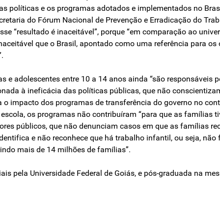
e as políticas e os programas adotados e implementados no Bras
secretaria do Fórum Nacional de Prevenção e Erradicação do Trab
 esse “resultado é inaceitável”, porque “em comparação ao unive
inaceitável que o Brasil, apontado como uma referência para os
.
s e adolescentes entre 10 a 14 anos ainda “são responsáveis pe
cionada à ineficácia das políticas públicas, que não conscientiza
a o impacto dos programas de transferência do governo no contro
 à escola, os programas não contribuíram “para que as famílias
tores públicos, que não denunciam casos em que as famílias r
entifica e não reconhece que há trabalho infantil, ou seja, não
indo mais de 14 milhões de famílias”.
iais pela Universidade Federal de Goiás, e pós-graduada na mes