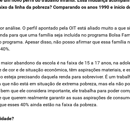
de um novo perfil do trabalho infantil. Essa mudança acompan
aixo da linha da pobreza? Comparando os anos 1990 e início d
r análise. O perfil apontado pela OIT está aliado muito a que s
renda para que uma família seja incluída no programa Bolsa Famí
 programa. Apesar disso, não posso afirmar que essa família 
 40%.
o maior abandono da escola é na faixa de 15 a 17 anos, na ad
de cor e de situação econômica, têm aspirações materiais, e e
 esteja precisando daquela renda para sobreviver. É um trabalho
 que não está em situação de extrema pobreza, mas ela não pod
bem que ele considera importante, ele trabalha para poder com
 e que querem realmente garantir as suas aspirações de consu
 que esses 40% ainda estão na faixa da pobreza.
sidade?