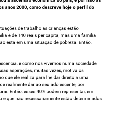
hou a ascensão econômica do país, e por isso as
os anos 2000, como descreve hoje o perfil do
ituações de trabalho as crianças estão
lia é de 140 reais per capita, mas uma família
não está em uma situação de pobreza. Então,
olescência, e como nós vivemos numa sociedade
ssas aspirações, muitas vezes, motiva os
 que ele realiza para lhe dar direito a uma
e realmente dar ao seu adolescente, por
prar. Então, esses 40% podem representar, em
mo e que não necessariamente estão determinados