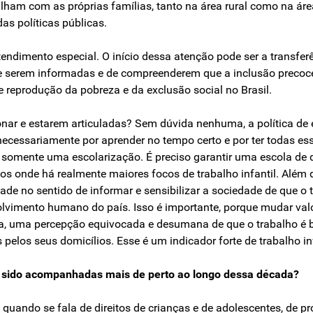
am com as próprias famílias, tanto na área rural como na área
s políticas públicas.
ndimento especial. O início dessa atenção pode ser a transferê
e serem informadas e de compreenderem que a inclusão precoce 
 reprodução da pobreza e da exclusão social no Brasil.
ionar e estarem articuladas? Sem dúvida nenhuma, a política de
ecessariamente por aprender no tempo certo e por ter todas ess
 somente uma escolarização. É preciso garantir uma escola de q
os onde há realmente maiores focos de trabalho infantil. Além d
de no sentido de informar e sensibilizar a sociedade de que o tr
lvimento humano do país. Isso é importante, porque mudar valo
, uma percepção equivocada e desumana de que o trabalho é bo
pelos seus domicílios. Esse é um indicador forte de trabalho inf
er sido acompanhadas mais de perto ao longo dessa década?
, quando se fala de direitos de crianças e de adolescentes, de pr