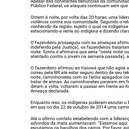
Apesar das constantes denúncias da comunidade d
Público Federal, os ataques continuam sem que
Ontem à noite, por volta das 20 horas, uma lider
violência contra sua comunidade. Segundo o re
conhecido da região, sujeito o qual os indígena
estacionando-a rente ao indígena e dizendo cla
O fazendeiro prosseguiu com as ameaças afirma
indeferido pela Justiça), os fazendeiros tratari
noite. Sorria e afirmava que seria “nesta noite
atentado contra o jovem na semana passada), a s
O fazendeiro afirmou ao Kaiowá que não agirá so
correu pela BR até estar seguro dentro de seu te
noite, caminhonetes com os faróis apagados c
tratar de armas. As caminhonetes pararam em fr
deram a volta, voltaram a passar em frente ao 
Ameaça declarada.
Enquanto isso, os indígenas puderam escutar o 
em que no dia 22 de outubro de 2014 uma camin
Até o último contato estabelecido com a lidera
advindos da mata aumentavam. “Estamos aqui le
escutamos os barulhos dos carros. Por favor, av