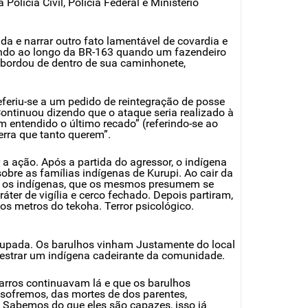
lícia Civil, Polícia Federal e Ministério
da e narrar outro fato lamentável de covardia e
ando ao longo da BR-163 quando um fazendeiro
 abordou de dentro de sua caminhonete,
eriu-se a um pedido de reintegração de posse
Continuou dizendo que o ataque seria realizado à
m entendido o último recado” (referindo-se ao
erra que tanto querem”.
a ação. Após a partida do agressor, o indígena
sobre as famílias indígenas de Kurupi. Ao cair da
a os indígenas, que os mesmos presumem se
er de vigília e cerco fechado. Depois partiram,
s metros do tekoha. Terror psicológico.
ocupada. Os barulhos vinham Justamente do local
estrar um indígena cadeirante da comunidade.
arros continuavam lá e que os barulhos
sofremos, das mortes de dos parentes,
. Sabemos do que eles são capazes, isso já