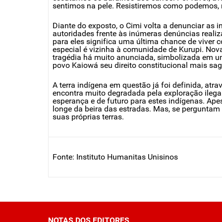
sentimos na pele. Resistiremos como podemos, 
Diante do exposto, o Cimi volta a denunciar as i
autoridades frente às inúmeras denúncias realiza
para eles significa uma última chance de viver 
especial é vizinha à comunidade de Kurupi. No
tragédia há muito anunciada, simbolizada em um 
povo Kaiowá seu direito constitucional mais sag
A terra indígena em questão já foi definida, atr
encontra muito degradada pela exploração ilega
esperança e de futuro para estes indígenas. Ape
longe da beira das estradas. Mas, se perguntam
suas próprias terras.
Fonte: Instituto Humanitas Unisinos
NOTAS DOS EDITORES