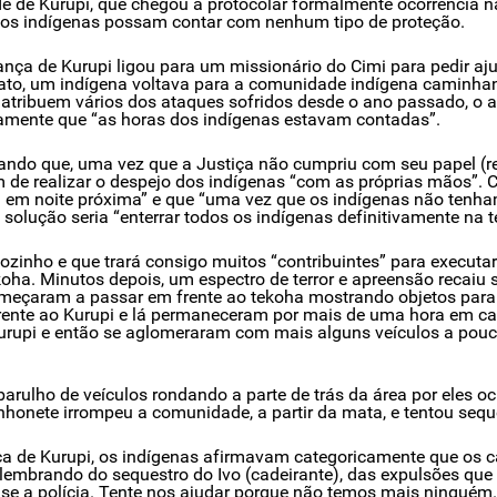
e Kurupi, que chegou a protocolar formalmente ocorrência na Po
 os indígenas possam contar com nenhum tipo de proteção.
ança de Kurupi ligou para um missionário do Cimi para pedir aju
lato, um indígena voltava para a comunidade indígena caminh
s atribuem vários dos ataques sofridos desde o ano passado, o
ramente que “as horas dos indígenas estavam contadas”.
ndo que, uma vez que a Justiça não cumpriu com seu papel (ref
am de realizar o despejo dos indígenas “com as próprias mãos”. 
 ou em noite próxima” e que “uma vez que os indígenas não tenha
olução seria “enterrar todos os indígenas definitivamente na t
zinho e que trará consigo muitos “contribuintes” para executar 
koha. Minutos depois, um espectro de terror e apreensão recaiu 
omeçaram a passar em frente ao tekoha mostrando objetos par
ente ao Kurupi e lá permaneceram por mais de uma hora em carát
Kurupi e então se aglomeraram com mais alguns veículos a pouco
barulho de veículos rondando a parte de trás da área por eles 
honete irrompeu a comunidade, a partir da mata, e tentou sequ
nça de Kurupi, os indígenas afirmavam categoricamente que os c
mbrando do sequestro do Ivo (cadeirante), das expulsões que 
ise a polícia. Tente nos ajudar porque não temos mais ninguém