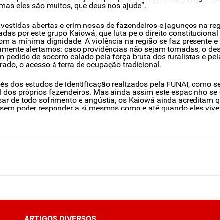
mas eles são muitos, que deus nos ajude”.
nvestidas abertas e criminosas de fazendeiros e jagunços na regi
das por este grupo Kaiowá, que luta pelo direito constitucional 
com a mínima dignidade. A violência na região se faz presente e
vamente alertamos: caso providências não sejam tomadas, o de
pedido de socorro calado pela força bruta dos ruralistas e pel
rado, o acesso à terra de ocupação tradicional.
avés dos estudos de identificação realizados pela FUNAI, como s
l dos próprios fazendeiros. Mas ainda assim este espacinho s
sar de todo sofrimento e angústia, os Kaiowá ainda acreditam qu
 sem poder responder a si mesmos como e até quando eles vive
ARTIGOS DIVERSOS