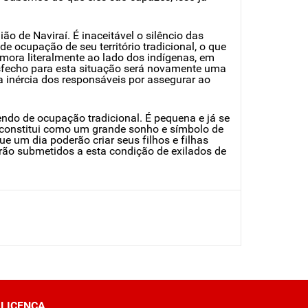
ão de Naviraí. É inaceitável o silêncio das
de ocupação de seu território tradicional, o que
 mora literalmente ao lado dos indígenas, em
sfecho para esta situação será novamente uma
a inércia dos responsáveis por assegurar ao
endo de ocupação tradicional. É pequena e já se
e constitui como um grande sonho e símbolo de
e um dia poderão criar seus filhos e filhas
rão submetidos a esta condição de exilados de
LICENÇA