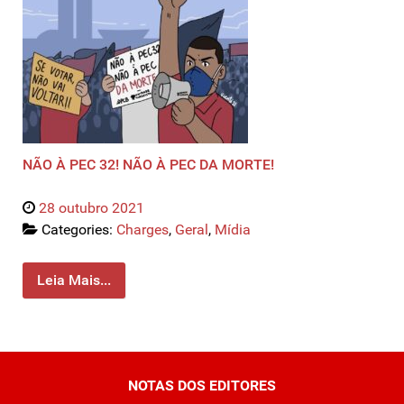
NÃO À PEC 32! NÃO À PEC DA MORTE!
28 outubro 2021
Categories:
Charges
,
Geral
,
Mídia
Leia Mais...
NOTAS DOS EDITORES