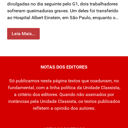
divulgadas no dia seguinte pelo G1, dois trabalhadores
sofreram queimaduras graves. Um deles foi transferido
ao Hospital Albert Einstein, em São Paulo, enquanto o…
Leia Mais...
NOTAS DOS EDITORES
Só publicamos nesta página textos que coadunam, no
fundamental, com a linha política da Unidade Classista,
a critério dos editores. Quando não assinados por
instâncias pela Unidade Classista, os textos publicados
refletem a opinião dos autores.