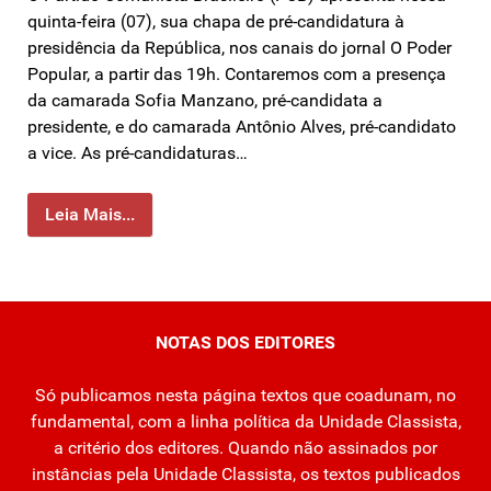
quinta-feira (07), sua chapa de pré-candidatura à
presidência da República, nos canais do jornal O Poder
Popular, a partir das 19h. Contaremos com a presença
da camarada Sofia Manzano, pré-candidata a
presidente, e do camarada Antônio Alves, pré-candidato
a vice. As pré-candidaturas…
Leia Mais...
NOTAS DOS EDITORES
Só publicamos nesta página textos que coadunam, no
fundamental, com a linha política da Unidade Classista,
a critério dos editores. Quando não assinados por
instâncias pela Unidade Classista, os textos publicados