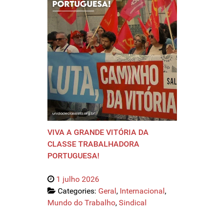
VIVA A GRANDE VITÓRIA DA
CLASSE TRABALHADORA
PORTUGUESA!
1 julho 2026
Categories:
Geral
,
Internacional
,
Mundo do Trabalho
,
Sindical