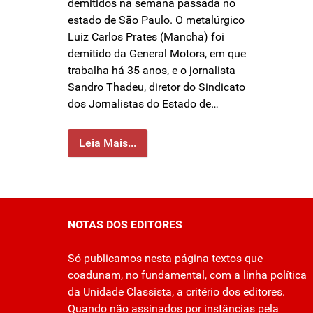
demitidos na semana passada no
estado de Sāo Paulo. O metalúrgico
Luiz Carlos Prates (Mancha) foi
demitido da General Motors, em que
trabalha há 35 anos, e o jornalista
Sandro Thadeu, diretor do Sindicato
dos Jornalistas do Estado de…
Leia Mais...
NOTAS DOS EDITORES
Só publicamos nesta página textos que
coadunam, no fundamental, com a linha política
da Unidade Classista, a critério dos editores.
Quando não assinados por instâncias pela