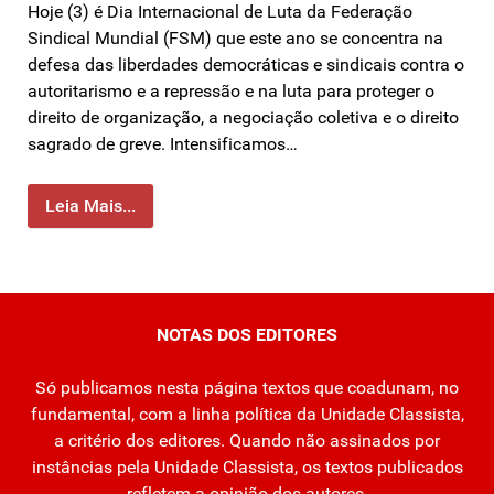
Hoje (3) é Dia Internacional de Luta da Federação
Sindical Mundial (FSM) que este ano se concentra na
defesa das liberdades democráticas e sindicais contra o
autoritarismo e a repressão e na luta para proteger o
direito de organização, a negociação coletiva e o direito
sagrado de greve. Intensificamos…
Leia Mais...
NOTAS DOS EDITORES
Só publicamos nesta página textos que coadunam, no
fundamental, com a linha política da Unidade Classista,
a critério dos editores. Quando não assinados por
instâncias pela Unidade Classista, os textos publicados
refletem a opinião dos autores.