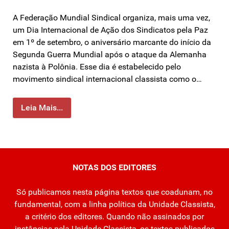
A Federação Mundial Sindical organiza, mais uma vez,
um Dia Internacional de Ação dos Sindicatos pela Paz
em 1º de setembro, o aniversário marcante do início da
Segunda Guerra Mundial após o ataque da Alemanha
nazista à Polônia. Esse dia é estabelecido pelo
movimento sindical internacional classista como o…
Leia Mais...
NOTAS DOS EDITORES
Só publicamos nesta página textos que coadunam, no
fundamental, com a linha política da Unidade Classista,
a critério dos editores. Quando não assinados por
instâncias pela Unidade Classista, os textos publicados