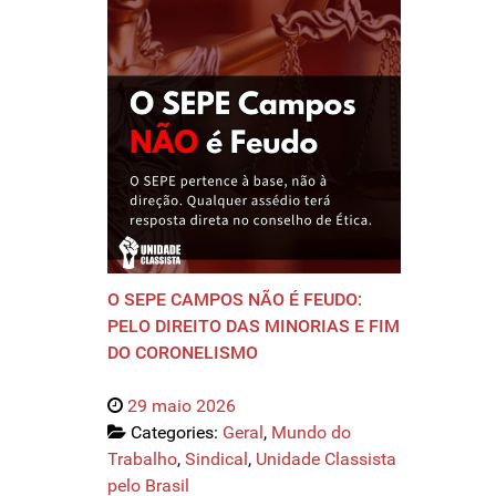
O SEPE CAMPOS NÃO É FEUDO:
PELO DIREITO DAS MINORIAS E FIM
DO CORONELISMO
29 maio 2026
Categories:
Geral
,
Mundo do
Trabalho
,
Sindical
,
Unidade Classista
pelo Brasil