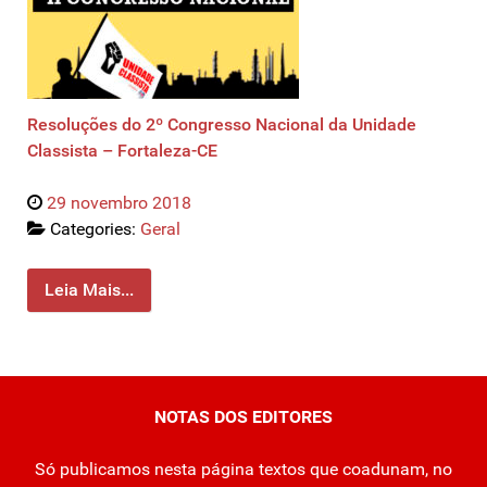
Resoluções do 2º Congresso Nacional da Unidade
Classista – Fortaleza-CE
29 novembro 2018
Categories:
Geral
Leia Mais...
NOTAS DOS EDITORES
Só publicamos nesta página textos que coadunam, no